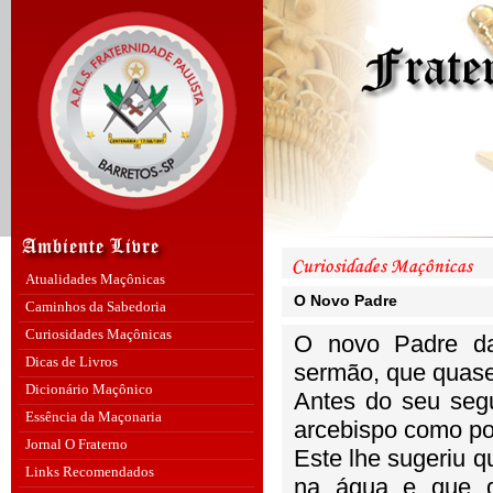
Atualidades Maçônicas
O Novo Padre
Caminhos da Sabedoria
Curiosidades Maçônicas
O novo Padre da
Dicas de Livros
sermão, que quase
Dicionário Maçônico
Antes do seu seg
Essência da Maçonaria
arcebispo como pod
Jornal O Fraterno
Este lhe sugeriu 
Links Recomendados
na água e que de