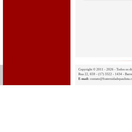
Copyright © 2011 - 2026 - Todos os di
Rua 22, 659 - (17) 3322 - 1434 - Barre
E-mail:
contato@fraternidadepaulista.