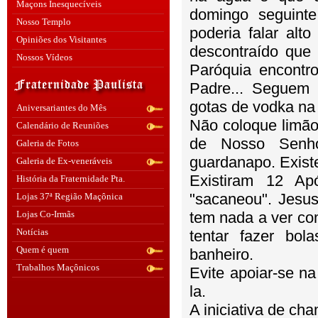
Maçons Inesquecíveis
domingo seguinte
Nosso Templo
poderia falar alt
Opiniões dos Visitantes
descontraído que 
Nossos Vídeos
Paróquia encontr
Padre... Seguem 
gotas de vodka na
Aniversariantes do Mês
Não coloque limão
Calendário de Reuniões
de Nosso Senh
Galeria de Fotos
guardanapo. Exis
Galeria de Ex-veneráveis
Existiram 12 Ap
História da Fraternidade Pta.
"sacaneou". Jesus
Lojas 37ª Região Maçônica
Lojas Co-Irmãs
tem nada a ver com 
Notícias
tentar fazer bol
Quem é quem
banheiro.
Trabalhos Maçônicos
Evite apoiar-se 
la.
A iniciativa de cha