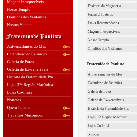
Maçons Inesquecíveis
Essência da Maçonaria
Nosso Templo
Jornal O Fraterno
Opiniões dos Visitantes
Links Recomendados
Nossos Vídeos
Maçons Inesquecíveis
Nosso Templo
Aniversariantes do Mês
Opiniões dos Visitantes
Calendário de Reuniões
Galeria de Fotos
Fraternidade Paulista
Galeria de Ex-veneráveis
Aniversariantes do Mês
História da Fraternidade Pta.
Calendário de Reuniões
Lojas 37ª Região Maçônica
Galeria de Fotos
Lojas Co-Irmãs
Notícias
Galeria de Ex-veneráveis
Quem é quem
História da Fraternidade Pta.
Trabalhos Maçônicos
Lojas 37ª Região Maçônica
Lojas Co-Irmãs
Notícias