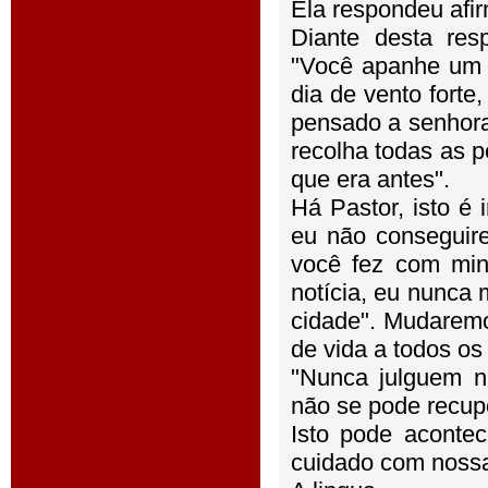
Ela respondeu afi
Diante desta res
"Você apanhe um t
dia de vento forte,
pensado a senhora)
recolha todas as p
que era antes".
Há Pastor, isto é
eu não conseguire
você fez com min
notícia, eu nunca
cidade". Mudaremo
de vida a todos os
"Nunca julguem n
não se pode recupe
Isto pode aconte
cuidado com nossa 