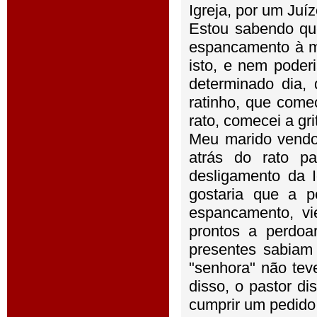
Igreja, por um Juíz
Estou sabendo qu
espancamento à m
isto, e nem poder
determinado dia,
ratinho, que com
rato, comecei a grit
Meu marido vendo
atrás do rato p
desligamento da I
gostaria que a p
espancamento, vi
prontos a perdoa
presentes sabiam 
"senhora" não teve
disso, o pastor d
cumprir um pedido