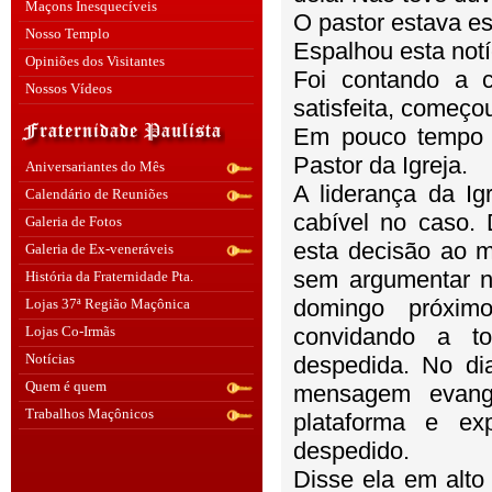
Maçons Inesquecíveis
O pastor estava e
Nosso Templo
Espalhou esta notí
Opiniões dos Visitantes
Foi contando a 
Nossos Vídeos
satisfeita, começ
Em pouco tempo t
Pastor da Igreja.
Aniversariantes do Mês
A liderança da Ig
Calendário de Reuniões
cabível no caso. 
Galeria de Fotos
esta decisão ao m
Galeria de Ex-veneráveis
sem argumentar n
História da Fraternidade Pta.
domingo próxim
Lojas 37ª Região Maçônica
Lojas Co-Irmãs
convidando a t
Notícias
despedida. No di
Quem é quem
mensagem evangé
Trabalhos Maçônicos
plataforma e ex
despedido.
Disse ela em alt