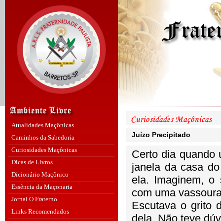
Atualidades Maçônicas
Juízo Precipitado
Caminhos da Sabedoria
Curiosidades Maçônicas
Certo dia quando 
Dicas de Livros
janela da casa do
Dicionário Maçônico
ela. Imaginem, o
Essência da Maçonaria
com uma vassoura
Jornal O Fraterno
Escutava o grito 
Links Recomendados
dela. Não teve dúv